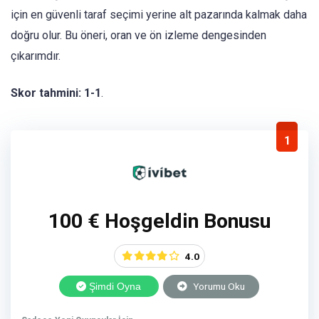
için en güvenli taraf seçimi yerine alt pazarında kalmak daha
doğru olur. Bu öneri, oran ve ön izleme dengesinden
çıkarımdır.
Skor tahmini:
1-1
.
1
100 € Hoşgeldin Bonusu
4.0
Şimdi Oyna
Yorumu Oku