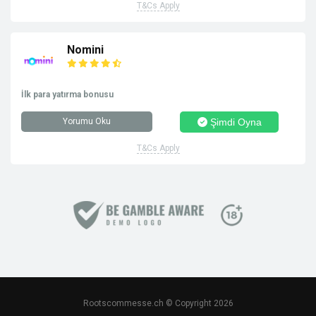
T&Cs Apply
Nomini
İlk para yatırma bonusu
Yorumu Oku
Şimdi Oyna
T&Cs Apply
Rootscommesse.ch © Copyright 2026