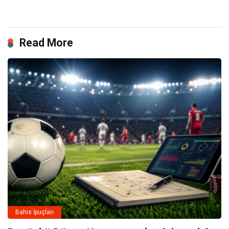
Read More
Bahis İpuçları