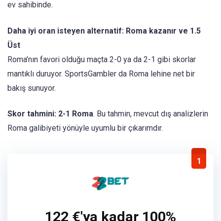
ev sahibinde.
Daha iyi oran isteyen alternatif:
Roma kazanır ve 1.5
Üst
Roma’nın favori olduğu maçta 2-0 ya da 2-1 gibi skorlar
mantıklı duruyor. SportsGambler da Roma lehine net bir
bakış sunuyor.
Skor tahmini:
2-1 Roma
. Bu tahmin, mevcut dış analizlerin
Roma galibiyeti yönüyle uyumlu bir çıkarımdır.
1
122 €'ya kadar 100%