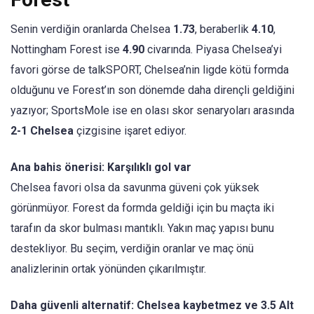
Senin verdiğin oranlarda Chelsea
1.73
, beraberlik
4.10
,
Nottingham Forest ise
4.90
civarında. Piyasa Chelsea’yi
favori görse de talkSPORT, Chelsea’nin ligde kötü formda
olduğunu ve Forest’ın son dönemde daha dirençli geldiğini
yazıyor; SportsMole ise en olası skor senaryoları arasında
2-1 Chelsea
çizgisine işaret ediyor.
Ana bahis önerisi:
Karşılıklı gol var
Chelsea favori olsa da savunma güveni çok yüksek
görünmüyor. Forest da formda geldiği için bu maçta iki
tarafın da skor bulması mantıklı. Yakın maç yapısı bunu
destekliyor. Bu seçim, verdiğin oranlar ve maç önü
analizlerinin ortak yönünden çıkarılmıştır.
Daha güvenli alternatif:
Chelsea kaybetmez ve 3.5 Alt