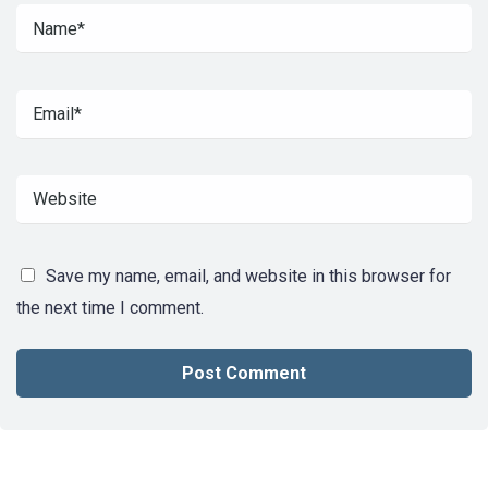
Save my name, email, and website in this browser for
the next time I comment.