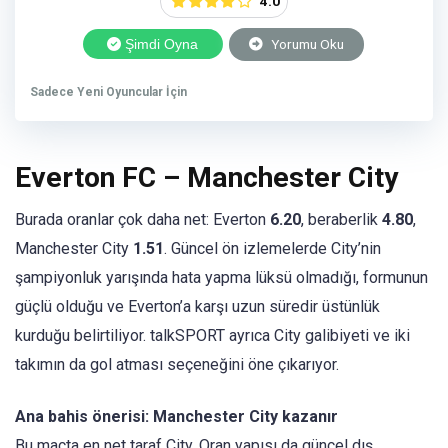
4.0
Şimdi Oyna
Yorumu Oku
Sadece Yeni Oyuncular İçin
Everton FC – Manchester City
Burada oranlar çok daha net: Everton
6.20
, beraberlik
4.80
,
Manchester City
1.51
. Güncel ön izlemelerde City’nin
şampiyonluk yarışında hata yapma lüksü olmadığı, formunun
güçlü olduğu ve Everton’a karşı uzun süredir üstünlük
kurduğu belirtiliyor. talkSPORT ayrıca City galibiyeti ve iki
takımın da gol atması seçeneğini öne çıkarıyor.
Ana bahis önerisi:
Manchester City kazanır
Bu maçta en net taraf City. Oran yapısı da güncel dış