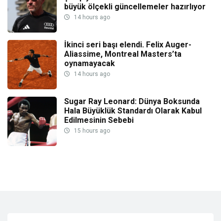
büyük ölçekli güncellemeler hazırlıyor
14 hours ago
İkinci seri başı elendi. Felix Auger-
Aliassime, Montreal Masters’ta
oynamayacak
14 hours ago
Sugar Ray Leonard: Dünya Boksunda
Hala Büyüklük Standardı Olarak Kabul
Edilmesinin Sebebi
15 hours ago