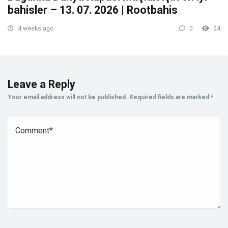
bahisler – 13. 07. 2026 | Rootbahis
4 weeks ago
0
24
Leave a Reply
Your email address will not be published.
Required fields are marked
*