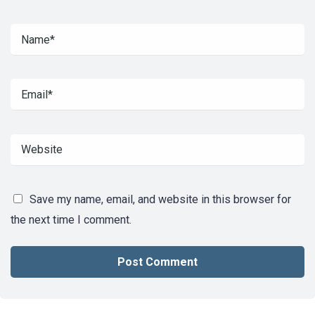
Save my name, email, and website in this browser for
the next time I comment.