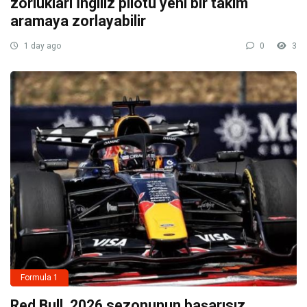
zorlukları İngiliz pilotu yeni bir takım
aramaya zorlayabilir
1 day ago
0
3
Formula 1
Red Bull, 2026 sezonunun başarısız