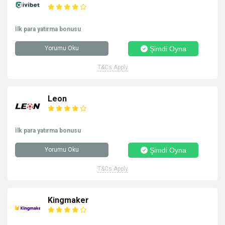
İlk para yatırma bonusu
Yorumu Oku
Şimdi Oyna
T&Cs Apply
Leon
İlk para yatırma bonusu
Yorumu Oku
Şimdi Oyna
T&Cs Apply
Kingmaker