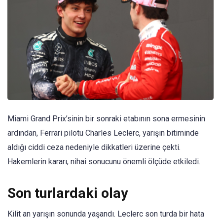
Miami Grand Prix’sinin bir sonraki etabının sona ermesinin
ardından, Ferrari pilotu Charles Leclerc, yarışın bitiminde
aldığı ciddi ceza nedeniyle dikkatleri üzerine çekti.
Hakemlerin kararı, nihai sonucunu önemli ölçüde etkiledi.
Son turlardaki olay
Kilit an yarışın sonunda yaşandı. Leclerc son turda bir hata