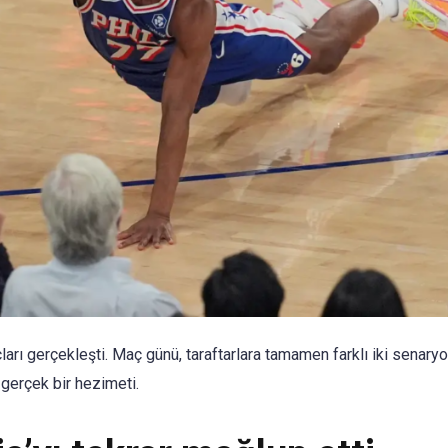
ları gerçekleşti. Maç günü, taraftarlara tamamen farklı iki senary
gerçek bir hezimeti.