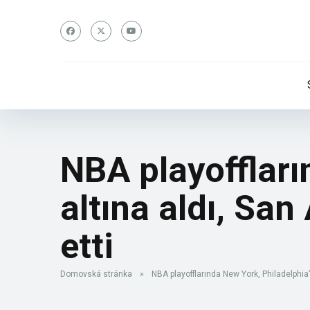
NBA playoffları
altına aldı, Sa
etti
Domovská stránka
»
NBA playofflarında New York, Philadelphia’