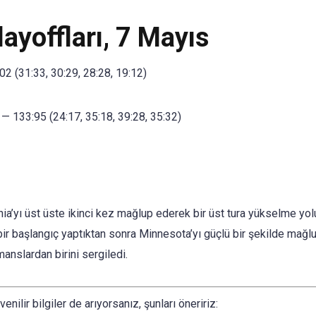
ayoffları, 7 Mayıs
2 (31:33, 30:29, 28:28, 19:12)
 133:95 (24:17, 35:18, 39:28, 35:32)
ia’yı üst üste ikinci kez mağlup ederek bir üst tura yükselme yo
bir başlangıç ​​yaptıktan sonra Minnesota’yı güçlü bir şekilde mağl
manslardan birini sergiledi.
nilir bilgiler de arıyorsanız, şunları öneririz: