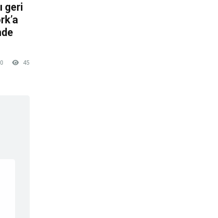
 geri
rk’a
nde
0
45