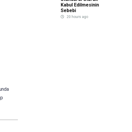
Kabul Edilmesinin
Sebebi
20 hours ago
lunda
up