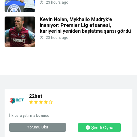
23 hours ago
Kevin Nolan, Mykhailo Mudryk’e
inanıyor: Premier Lig efsanesi,
kariyerini yeniden başlatma şansı gördü
23 hours ago
22bet
İlk para yatırma bonusu
Yorumu Oku
Şimdi Oyna