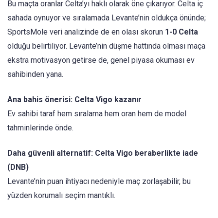
Bu maçta oranlar Celta’yı haklı olarak öne çıkarıyor. Celta iç
sahada oynuyor ve sıralamada Levante’nin oldukça önünde;
SportsMole veri analizinde de en olası skorun
1-0 Celta
olduğu belirtiliyor. Levante’nin düşme hattında olması maça
ekstra motivasyon getirse de, genel piyasa okuması ev
sahibinden yana.
Ana bahis önerisi:
Celta Vigo kazanır
Ev sahibi taraf hem sıralama hem oran hem de model
tahminlerinde önde.
Daha güvenli alternatif:
Celta Vigo beraberlikte iade
(DNB)
Levante’nin puan ihtiyacı nedeniyle maç zorlaşabilir, bu
yüzden korumalı seçim mantıklı.