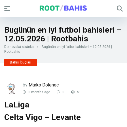
Bugünün en iyi futbol bahisleri –
12.05.2026 | Rootbahis
Domovská stránka
»
Bugünün en iyi futbol bahisleri – 12.05.2026 |
Rootbahis
Bahis İpuçları
by
Marko Dolenec
3 months ago
0
51
LaLiga
Celta Vigo – Levante