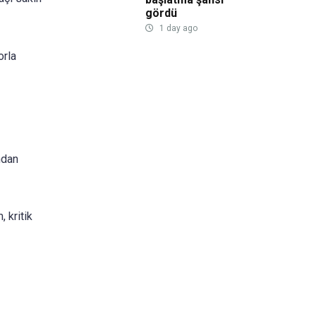
gördü
1 day ago
orla
ndan
 kritik