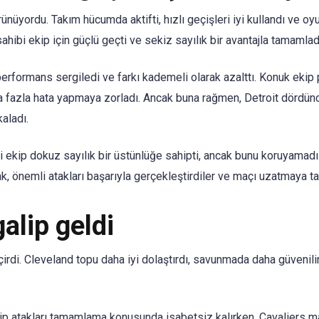
yordu. Takım hücumda aktifti, hızlı geçişleri iyi kullandı ve oy
 sahibi ekip için güçlü geçti ve sekiz sayılık bir avantajla tamamladı
rformans sergiledi ve farkı kademeli olarak azalttı. Konuk ekip 
a fazla hata yapmaya zorladı. Ancak buna rağmen, Detroit dördün
aladı.
 ekip dokuz sayılık bir üstünlüğe sahipti, ancak bunu koruyamadıl
, önemli atakları başarıyla gerçekleştirdiler ve maçı uzatmaya taş
alip geldi
rdi. Cleveland topu daha iyi dolaştırdı, savunmada daha güvenilir 
kip atakları tamamlama konusunda isabetsiz kalırken, Cavaliers m