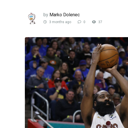
by
Marko Dolenec
3 months ago
0
37