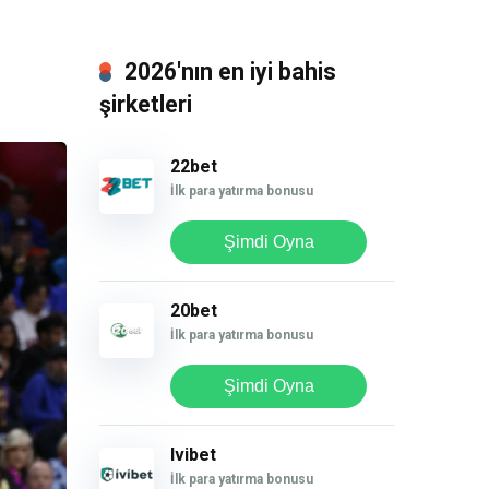
2026'nın en iyi bahis
şirketleri
22bet
İlk para yatırma bonusu
Şimdi Oyna
20bet
İlk para yatırma bonusu
Şimdi Oyna
Ivibet
İlk para yatırma bonusu