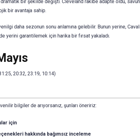
um dramatik bir şekilde değişti. Cleveland rakibe adapte oldu, savu
jik bir avantaja sahip.
r yenilgi daha sezonun sonu anlamına gelebilir. Bunun yerine, Caval
 yerini garantilemek için harika bir fırsat yakaladı.
 Mayıs
1:25, 20:32, 23:19, 10:14)
nilir bilgiler de arıyorsanız, şunları öneririz:
ar için
çenekleri hakkında bağımsız inceleme