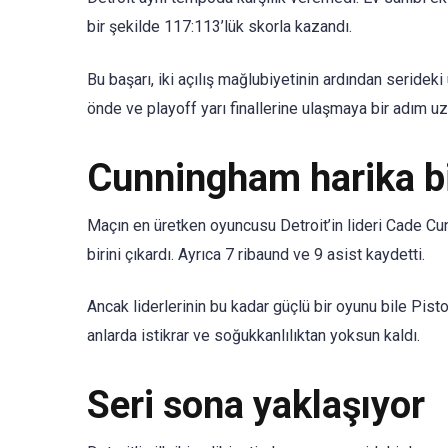
bir şekilde 117:113’lük skorla kazandı.
Bu başarı, iki açılış mağlubiyetinin ardından seridek
önde ve playoff yarı finallerine ulaşmaya bir adım uz
Cunningham harika bi
Maçın en üretken oyuncusu Detroit’in lideri Cade Cu
birini çıkardı. Ayrıca 7 ribaund ve 9 asist kaydetti.
Ancak liderlerinin bu kadar güçlü bir oyunu bile Pist
anlarda istikrar ve soğukkanlılıktan yoksun kaldı.
Seri sona yaklaşıyor