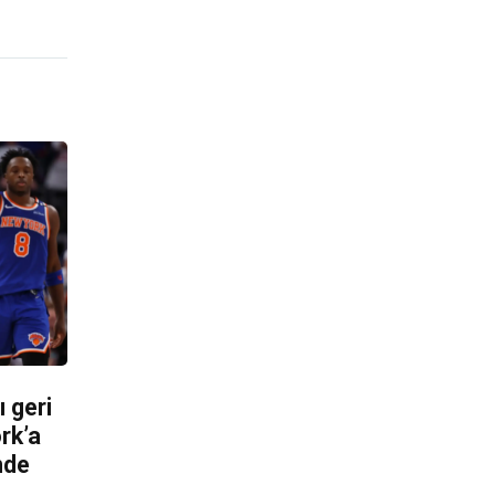
 geri
rk’a
nde