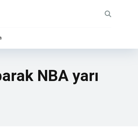
a
parak NBA yarı