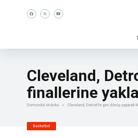
Cleveland, Detr
finallerine yakla
Domovská stránka
»
Cleveland, Detroit’te geri dönüş yaparak NB
Basketbol