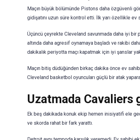
Maçın büyük bölümünde Pistons daha özgüvenli görünü
gidişatını uzun süre kontrol etti. İlk yarı özellikle ev
Üçüncü çeyrekte Cleveland savunmada daha iyi bir pe
altında daha agresif oynamaya başladı ve rakibi dah
dakikalık periyotta maçı kapatmak için iyi şanslar yak
Maçın bitiş düdüğünden birkaç dakika önce ev sahibi
Cleveland basketbol oyuncuları güçlü bir atak yaparak
Uzatmada Cavaliers g
Ek beş dakikada konuk ekip hemen inisiyatifi ele geçi
ve skorda rahat bir fark yarattı.
Detroit aynı tempoda karşılık veremedi. Ev sahibi e