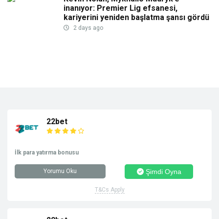
inanıyor: Premier Lig efsanesi,
kariyerini yeniden başlatma şansı gördü
2 days ago
22bet
İlk para yatırma bonusu
Yorumu Oku
Şimdi Oyna
T&Cs Apply