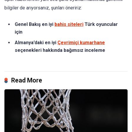
bilgiler de arıyorsanız, şunları öneririz:
Genel Bakış en iyi
bahis siteleri
Türk oyuncular
için
Almanya’daki en iyi
Çevrimiçi kumarhane
seçenekleri hakkında bağımsız inceleme
Read More