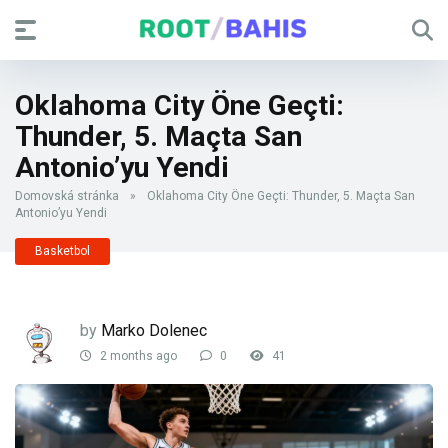
Oklahoma City Öne Geçti:
Thunder, 5. Maçta San
Antonio’yu Yendi
Domovská stránka
»
Oklahoma City Öne Geçti: Thunder, 5. Maçta San
Antonio’yu Yendi
Basketbol
by
Marko Dolenec
2 months ago
0
41