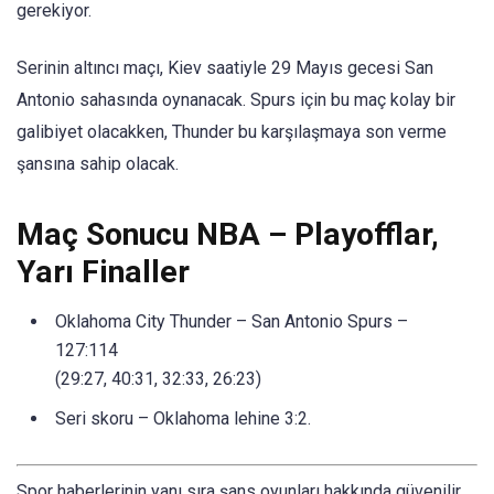
gerekiyor.
Serinin altıncı maçı, Kiev saatiyle 29 Mayıs gecesi San
Antonio sahasında oynanacak. Spurs için bu maç kolay bir
galibiyet olacakken, Thunder bu karşılaşmaya son verme
şansına sahip olacak.
Maç Sonucu NBA – Playofflar,
Yarı Finaller
Oklahoma City Thunder – San Antonio Spurs –
127:114
(29:27, 40:31, 32:33, 26:23)
Seri skoru – Oklahoma lehine 3:2.
Spor haberlerinin yanı sıra şans oyunları hakkında güvenilir