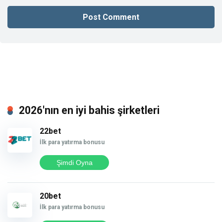
2026'nın en iyi bahis şirketleri
22bet
İlk para yatırma bonusu
Şimdi Oyna
20bet
İlk para yatırma bonusu