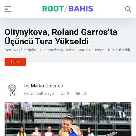
Oliynykova, Roland Garros’ta
Üçüncü Tura Yükseldi
Domovská stránka
»
Oliynykova, Roland Garros’ta Üçüncü Tura Yükseldi
Tenis
by
Marko Dolenec
2 months ago
0
56