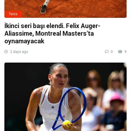
Tenis
İkinci seri başı elendi. Felix Auger-
Aliassime, Montreal Masters’ta
oynamayacak
2 days ago
0
9