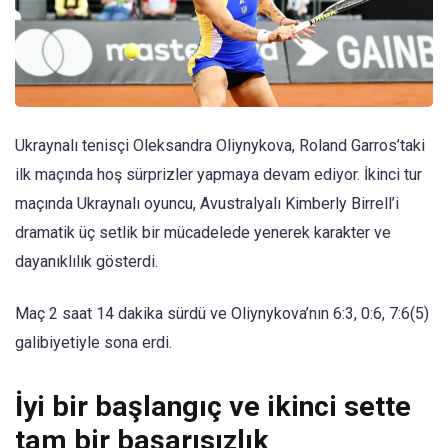
Ukraynalı tenisçi Oleksandra Oliynykova, Roland Garros’taki
ilk maçında hoş sürprizler yapmaya devam ediyor. İkinci tur
maçında Ukraynalı oyuncu, Avustralyalı Kimberly Birrell’i
dramatik üç setlik bir mücadelede yenerek karakter ve
dayanıklılık gösterdi.
Maç 2 saat 14 dakika sürdü ve Oliynykova’nın 6:3, 0:6, 7:6(5)
galibiyetiyle sona erdi.
İyi bir başlangıç ​​ve ikinci sette
tam bir başarısızlık