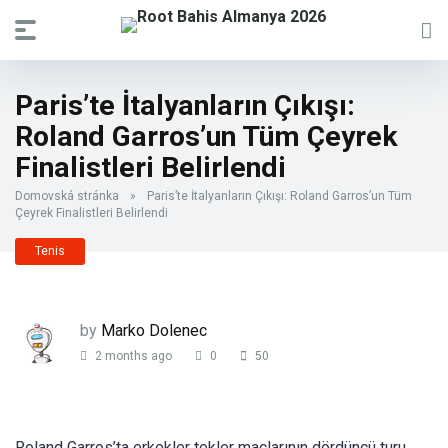
Paris’te İtalyanların Çıkışı:
Roland Garros’un Tüm Çeyrek
Finalistleri Belirlendi
Domovská stránka
»
Paris’te İtalyanların Çıkışı: Roland Garros’un Tüm
Çeyrek Finalistleri Belirlendi
Tenis
by
Marko Dolenec
2 months ago
0
50
Roland Garros’ta erkekler tekler maçlarının dördüncü turu