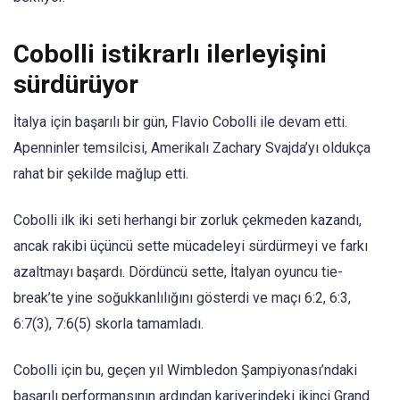
Cobolli istikrarlı ilerleyişini
sürdürüyor
İtalya için başarılı bir gün, Flavio Cobolli ile devam etti.
Apenninler temsilcisi, Amerikalı Zachary Svajda’yı oldukça
rahat bir şekilde mağlup etti.
Cobolli ilk iki seti herhangi bir zorluk çekmeden kazandı,
ancak rakibi üçüncü sette mücadeleyi sürdürmeyi ve farkı
azaltmayı başardı. Dördüncü sette, İtalyan oyuncu tie-
break’te yine soğukkanlılığını gösterdi ve maçı 6:2, 6:3,
6:7(3), 7:6(5) skorla tamamladı.
Cobolli için bu, geçen yıl Wimbledon Şampiyonası’ndaki
başarılı performansının ardından kariyerindeki ikinci Grand