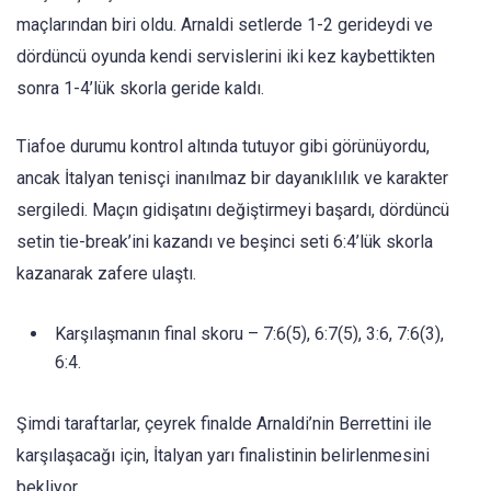
maçlarından biri oldu. Arnaldi setlerde 1-2 gerideydi ve
dördüncü oyunda kendi servislerini iki kez kaybettikten
sonra 1-4’lük skorla geride kaldı.
Tiafoe durumu kontrol altında tutuyor gibi görünüyordu,
ancak İtalyan tenisçi inanılmaz bir dayanıklılık ve karakter
sergiledi. Maçın gidişatını değiştirmeyi başardı, dördüncü
setin tie-break’ini kazandı ve beşinci seti 6:4’lük skorla
kazanarak zafere ulaştı.
Karşılaşmanın final skoru – 7:6(5), 6:7(5), 3:6, 7:6(3),
6:4.
Şimdi taraftarlar, çeyrek finalde Arnaldi’nin Berrettini ile
karşılaşacağı için, İtalyan yarı finalistinin belirlenmesini
bekliyor.