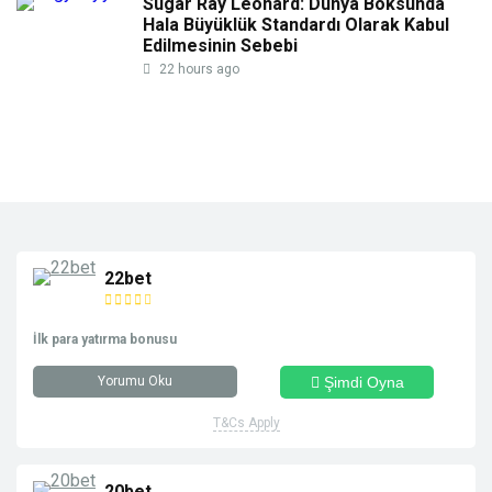
Sugar Ray Leonard: Dünya Boksunda
Hala Büyüklük Standardı Olarak Kabul
Edilmesinin Sebebi
22 hours ago
22bet
İlk para yatırma bonusu
Yorumu Oku
Şimdi Oyna
T&Cs Apply
20bet