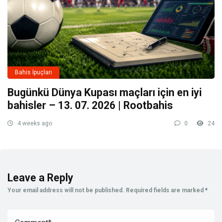
Bahis İpuçları
Bugünkü Dünya Kupası maçları için en iyi
bahisler – 13. 07. 2026 | Rootbahis
4 weeks ago
0
24
Leave a Reply
Your email address will not be published.
Required fields are marked
*