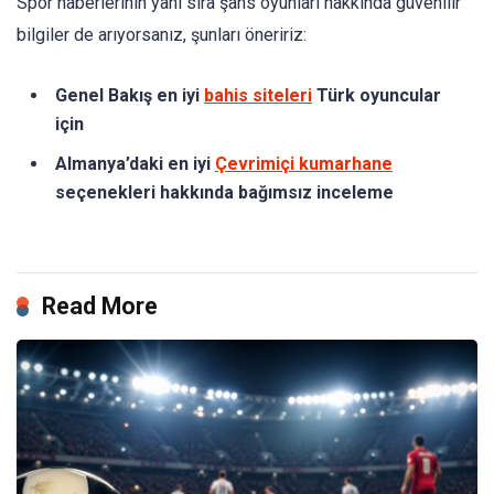
Spor haberlerinin yanı sıra şans oyunları hakkında güvenilir
bilgiler de arıyorsanız, şunları öneririz:
Genel Bakış en iyi
bahis siteleri
Türk oyuncular
için
Almanya’daki en iyi
Çevrimiçi kumarhane
seçenekleri hakkında bağımsız inceleme
Read More