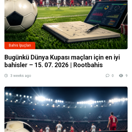
Bahis İpuçları
Bugünkü Dünya Kupası maçları için en iyi
bahisler – 15. 07. 2026 | Rootbahis
3 weeks ago
0
9