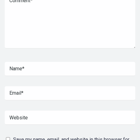
Save my name, email, and website in this browser for