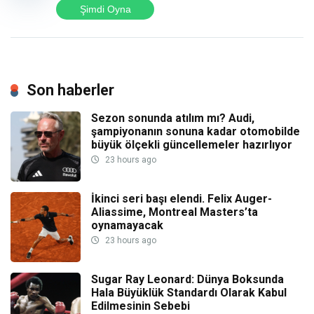
Şimdi Oyna
Son haberler
Sezon sonunda atılım mı? Audi,
şampiyonanın sonuna kadar otomobilde
büyük ölçekli güncellemeler hazırlıyor
23 hours ago
İkinci seri başı elendi. Felix Auger-
Aliassime, Montreal Masters’ta
oynamayacak
23 hours ago
Sugar Ray Leonard: Dünya Boksunda
Hala Büyüklük Standardı Olarak Kabul
Edilmesinin Sebebi