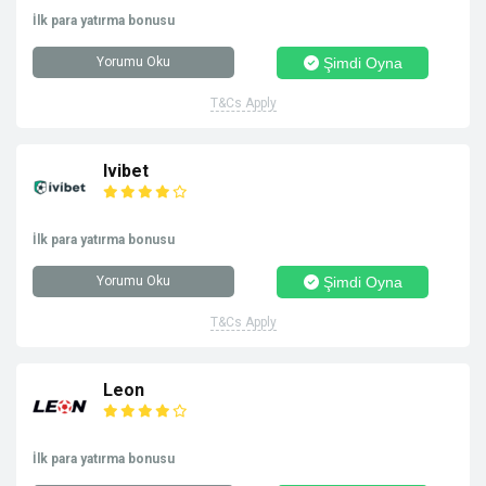
İlk para yatırma bonusu
Yorumu Oku
Şimdi Oyna
T&Cs Apply
Ivibet
İlk para yatırma bonusu
Yorumu Oku
Şimdi Oyna
T&Cs Apply
Leon
İlk para yatırma bonusu