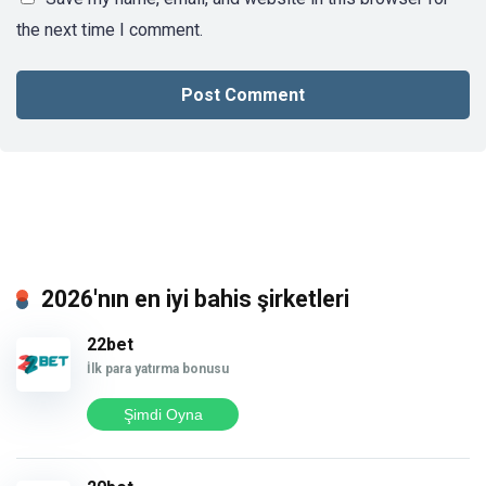
the next time I comment.
2026'nın en iyi bahis şirketleri
22bet
İlk para yatırma bonusu
Şimdi Oyna