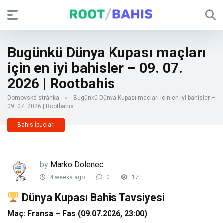
Bugünkü Dünya Kupası maçları
için en iyi bahisler – 09. 07.
2026 | Rootbahis
Domovská stránka
»
Bugünkü Dünya Kupası maçları için en iyi bahisler –
09. 07. 2026 | Rootbahis
Bahis İpuçları
by
Marko Dolenec
4 weeks ago
0
17
Dünya Kupası Bahis Tavsiyesi
Maç: Fransa – Fas (09.07.2026, 23:00)