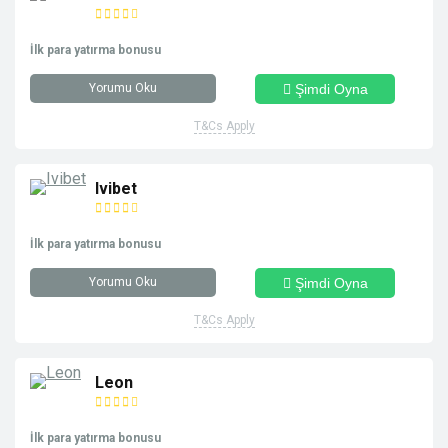
İlk para yatırma bonusu
Yorumu Oku
Şimdi Oyna
T&Cs Apply
Ivibet
İlk para yatırma bonusu
Yorumu Oku
Şimdi Oyna
T&Cs Apply
Leon
İlk para yatırma bonusu