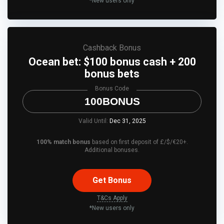
*New users only
Cashback Bonus
Ocean bet: $100 bonus cash + 200
bonus bets
Bonus Code
100BONUS
Valid Until:
Dec 31, 2025
100% match bonus
based on first deposit of £/$/€20+.
Additional bonuses.
Get Bonus
T&Cs Apply
*New users only