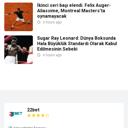
İkinci seri başı elendi. Felix Auger-
Aliassime, Montreal Masters’ta
oynamayacak
5 hours ago
Sugar Ray Leonard: Dünya Boksunda
Hala Büyüklük Standardı Olarak Kabul
Edilmesinin Sebebi
6 hours ago
22bet
İlk para yatırma bonusu