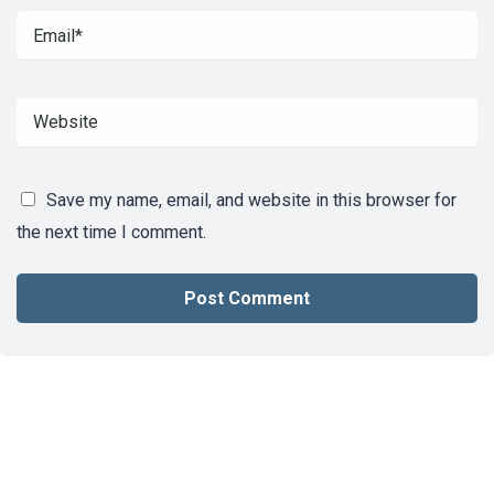
Save my name, email, and website in this browser for
the next time I comment.