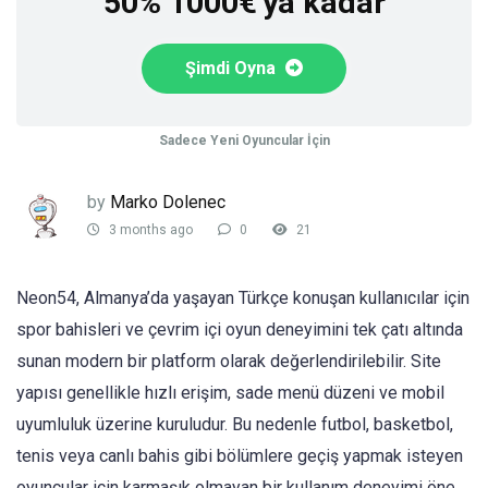
50% 1000€'ya kadar
Şimdi Oyna
Sadece Yeni Oyuncular İçin
by
Marko Dolenec
3 months ago
0
21
Neon54, Almanya’da yaşayan Türkçe konuşan kullanıcılar için
spor bahisleri ve çevrim içi oyun deneyimini tek çatı altında
sunan modern bir platform olarak değerlendirilebilir. Site
yapısı genellikle hızlı erişim, sade menü düzeni ve mobil
uyumluluk üzerine kuruludur. Bu nedenle futbol, basketbol,
tenis veya canlı bahis gibi bölümlere geçiş yapmak isteyen
oyuncular için karmaşık olmayan bir kullanım deneyimi öne