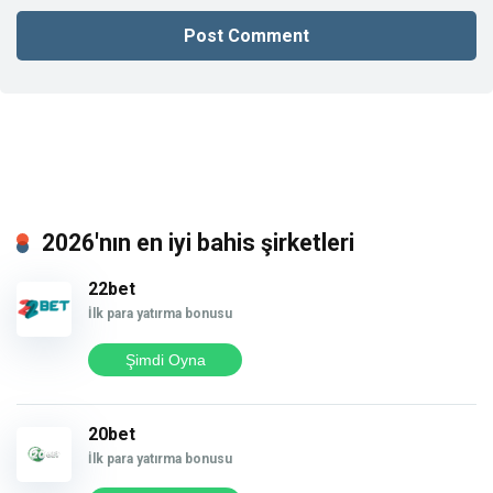
2026'nın en iyi bahis şirketleri
22bet
İlk para yatırma bonusu
Şimdi Oyna
20bet
İlk para yatırma bonusu