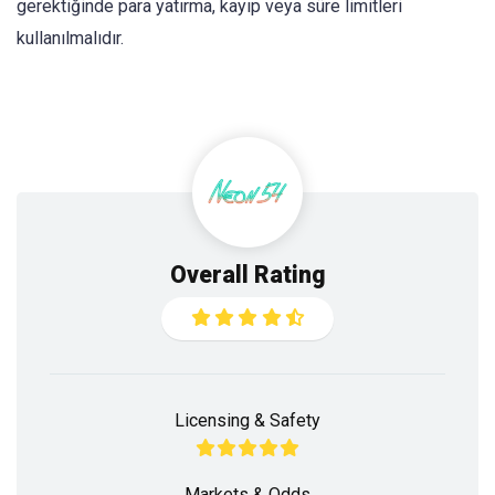
gerektiğinde para yatırma, kayıp veya süre limitleri
kullanılmalıdır.
Overall Rating
Licensing & Safety
Markets & Odds