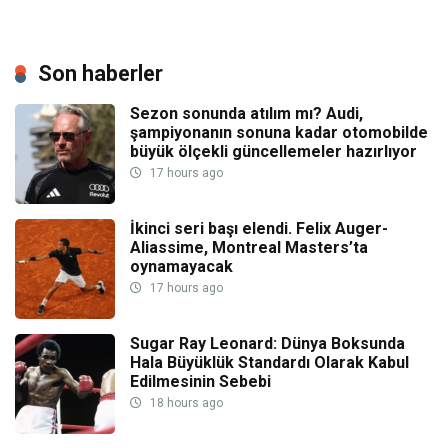
Son haberler
Sezon sonunda atılım mı? Audi,
şampiyonanın sonuna kadar otomobilde
büyük ölçekli güncellemeler hazırlıyor
17 hours ago
İkinci seri başı elendi. Felix Auger-
Aliassime, Montreal Masters’ta
oynamayacak
17 hours ago
Sugar Ray Leonard: Dünya Boksunda
Hala Büyüklük Standardı Olarak Kabul
Edilmesinin Sebebi
18 hours ago