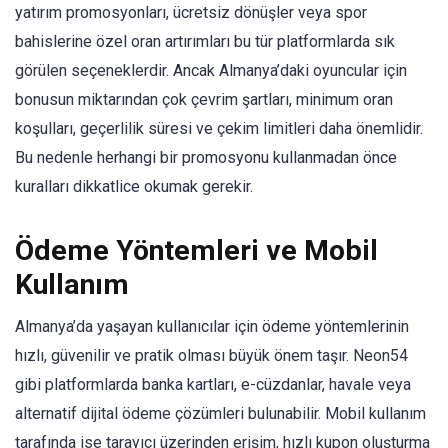
yatırım promosyonları, ücretsiz dönüşler veya spor
bahislerine özel oran artırımları bu tür platformlarda sık
görülen seçeneklerdir. Ancak Almanya’daki oyuncular için
bonusun miktarından çok çevrim şartları, minimum oran
koşulları, geçerlilik süresi ve çekim limitleri daha önemlidir.
Bu nedenle herhangi bir promosyonu kullanmadan önce
kuralları dikkatlice okumak gerekir.
Ödeme Yöntemleri ve Mobil
Kullanım
Almanya’da yaşayan kullanıcılar için ödeme yöntemlerinin
hızlı, güvenilir ve pratik olması büyük önem taşır. Neon54
gibi platformlarda banka kartları, e-cüzdanlar, havale veya
alternatif dijital ödeme çözümleri bulunabilir. Mobil kullanım
tarafında ise tarayıcı üzerinden erişim, hızlı kupon oluşturma