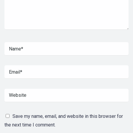
Save my name, email, and website in this browser for
the next time I comment.