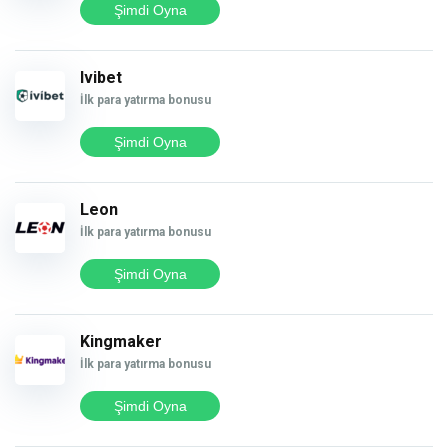
Şimdi Oyna
Ivibet
İlk para yatırma bonusu
Şimdi Oyna
Leon
İlk para yatırma bonusu
Şimdi Oyna
Kingmaker
İlk para yatırma bonusu
Şimdi Oyna