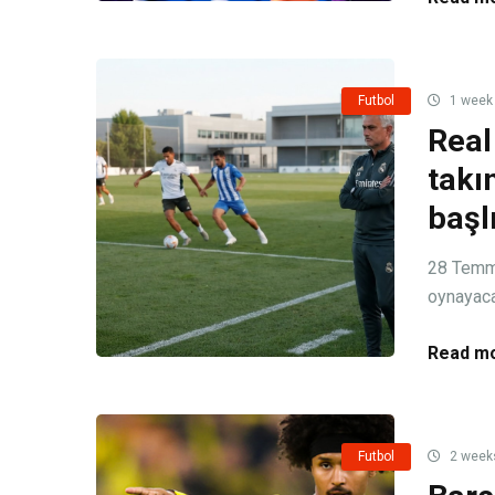
Futbol
1 week
Real
takı
başl
28 Temmu
oynayaca
Read mo
Futbol
2 week