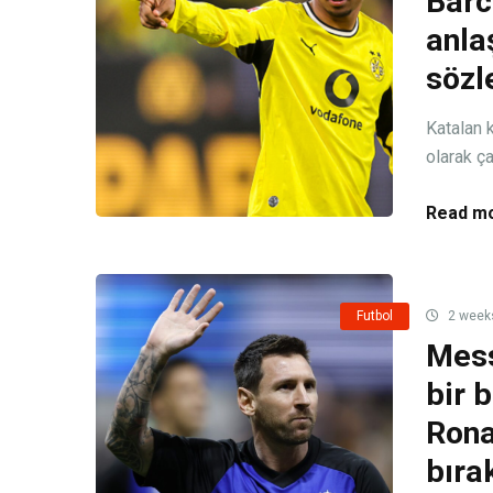
Barc
anla
sözl
Katalan k
olarak ç
Read mo
Futbol
2 week
Mess
bir b
Rona
bıra