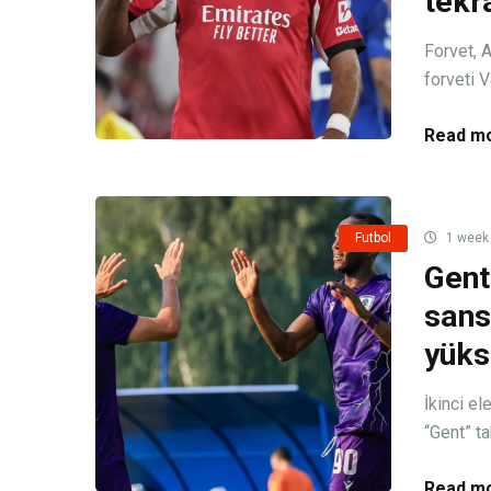
tekr
Forvet, 
forveti V
Read mo
Futbol
1 week
Gent 
sans
yüks
İkinci e
“Gent” ta
Read mo