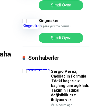
Şimdi Oyna
Kingmaker
İlk para yatırma bonusu
Şimdi Oyna
Daha
Son haberler
Sergio Perez,
Cadillac’ın Formula
1’deki başarısız
başlangıcını açıkladı:
Takımın radikal
değişikliklere
ihtiyacı var
5 hours ago