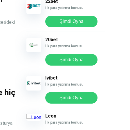
22bet
İlk para yatırma bonusu
Şimdi Oyna
sea’deki
20bet
İlk para yatırma bonusu
Şimdi Oyna
Ivibet
İlk para yatırma bonusu
 hiç
Şimdi Oyna
Leon
sturya
İlk para yatırma bonusu