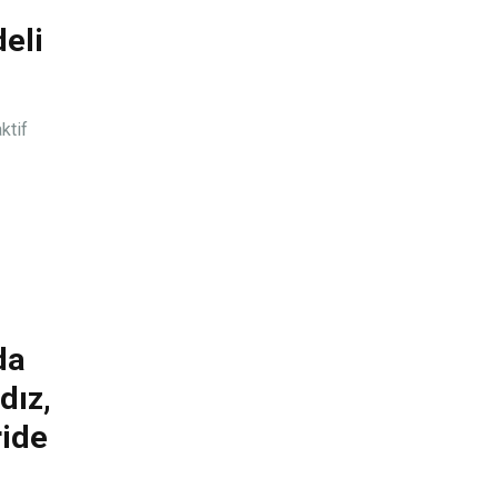
eli
ktif
da
dız,
ride