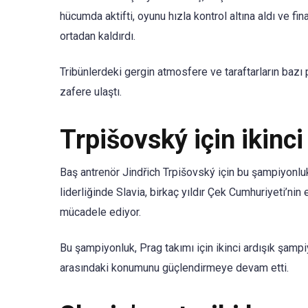
hücumda aktifti, oyunu hızla kontrol altına aldı ve f
ortadan kaldırdı.
Tribünlerdeki gergin atmosfere ve taraftarların ba
zafere ulaştı.
Trpišovský için ikinci
Baş antrenör Jindřich Trpišovský için bu şampiyonluk,
liderliğinde Slavia, birkaç yıldır Çek Cumhuriyeti’nin 
mücadele ediyor.
Bu şampiyonluk, Prag takımı için ikinci ardışık şamp
arasındaki konumunu güçlendirmeye devam etti.