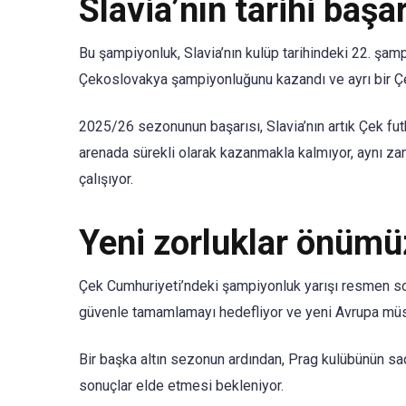
Slavia’nın tarihi başar
Bu şampiyonluk, Slavia’nın kulüp tarihindeki 22. şa
Çekoslovakya şampiyonluğunu kazandı ve ayrı bir Çe
2025/26 sezonunun başarısı, Slavia’nın artık Çek fut
arenada sürekli olarak kazanmakla kalmıyor, aynı z
çalışıyor.
Yeni zorluklar önüm
Çek Cumhuriyeti’ndeki şampiyonluk yarışı resmen so
güvenle tamamlamayı hedefliyor ve yeni Avrupa müsa
Bir başka altın sezonun ardından, Prag kulübünün sa
sonuçlar elde etmesi bekleniyor.