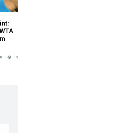
int:
i WTA
im
0
13