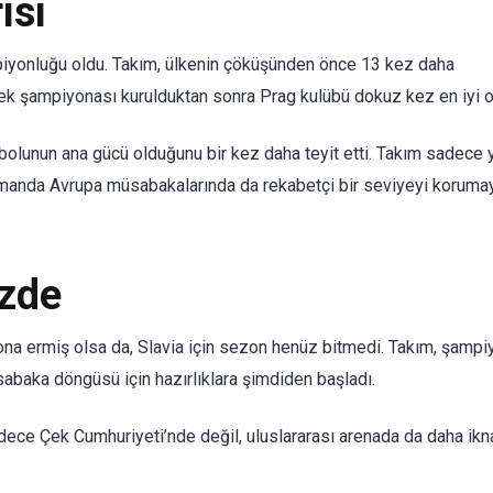
ısı
mpiyonluğu oldu. Takım, ülkenin çöküşünden önce 13 kez daha
k şampiyonası kurulduktan sonra Prag kulübü dokuz kez en iyi o
bolunun ana gücü olduğunu bir kez daha teyit etti. Takım sadece 
amanda Avrupa müsabakalarında da rekabetçi bir seviyeyi koruma
üzde
na ermiş olsa da, Slavia için sezon henüz bitmedi. Takım, şampi
baka döngüsü için hazırlıklara şimdiden başladı.
dece Çek Cumhuriyeti’nde değil, uluslararası arenada da daha ikn