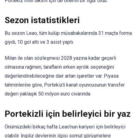
Portekiz milli takımı için de önemli bir figür oldu.
Sezon istatistikleri
Bu sezon Leao, tüm kulüp müsabakalarında 31 maçta forma
giydi, 10 gol attı ve 3 asist yaptı.
Milan ile olan sözleşmesi 2028 yazına kadar geçerli
olmasına rağmen, tarafların erken ayrılık seçeneğini
değerlendirebileceğine dair artan işaretler var. Piyasa
tahminlerine göre, Portekizli kanat oyuncusunun transfer
değeri yaklaşık 50 milyon euro civarında.
Portekizli için belirleyici bir yaz
Önümüzdeki birkaç hafta Leao’nun kariyeri için belirleyici
olabilir. İngiliz devlerinin ilgisi somut görüşmelere