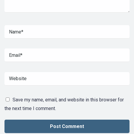
Save my name, email, and website in this browser for
the next time I comment.