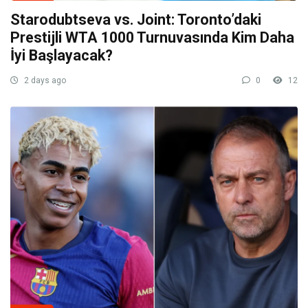
Starodubtseva vs. Joint: Toronto’daki
Prestijli WTA 1000 Turnuvasında Kim Daha
İyi Başlayacak?
2 days ago
0
12