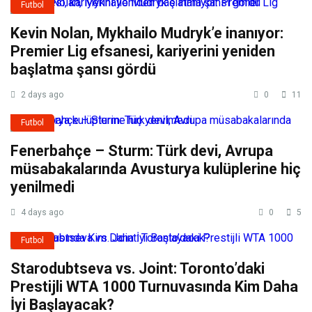
Futbol
Kevin Nolan, Mykhailo Mudryk’e inanıyor:
Premier Lig efsanesi, kariyerini yeniden
başlatma şansı gördü
2 days ago
0
11
Futbol
Fenerbahçe – Sturm: Türk devi, Avrupa
müsabakalarında Avusturya kulüplerine hiç
yenilmedi
4 days ago
0
5
Futbol
Starodubtseva vs. Joint: Toronto’daki
Prestijli WTA 1000 Turnuvasında Kim Daha
İyi Başlayacak?