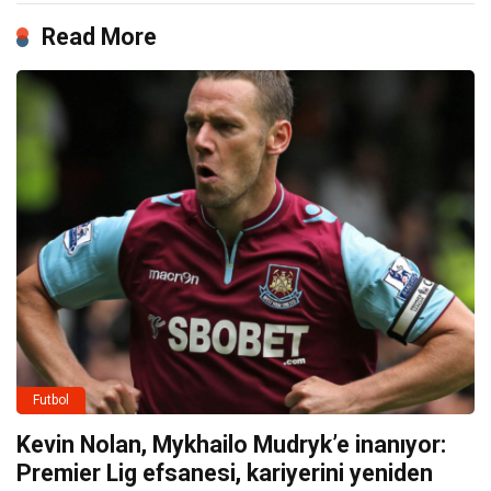
Read More
Futbol
Kevin Nolan, Mykhailo Mudryk’e inanıyor:
Premier Lig efsanesi, kariyerini yeniden