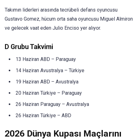
Takımın liderleri arasında tecrübeli defans oyuncusu
Gustavo Gomez, hücum orta saha oyuncusu Miguel Almiron
ve gelecek vaat eden Julio Enciso yer alıyor.
D Grubu Takvimi
13 Haziran ABD – Paraguay
14 Haziran Avustralya – Türkiye
19 Haziran ABD – Avustralya
20 Haziran Türkiye – Paraguay
26 Haziran Paraguay – Avustralya
26 Haziran Türkiye – ABD
2026 Dünya Kupası Maçlarını