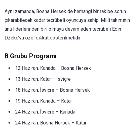
Aynı zamanda, Bosna Hersek de herhangi bir rakibe sorun
çıkarabilecek kadar tecrübeli oyuncuya sahip. Milli takımının
ana liderlerinden biri olmaya devam eden tecrübeli Edin
Dzeko’ya özel dikkat gösterilmelidir.
B Grubu Programı
12 Haziran. Kanada – Bosna Hersek
13 Haziran. Katar – İsviçre
18 Haziran. İsviçre – Bosna Hersek
19 Haziran. Kanada – Katar
24 Haziran. İsviçre – Kanada
24 Haziran. Bosna Hersek – Katar