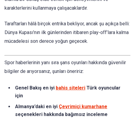
karakterlerini kullanmaya çalışacaklardır.
Taraftarları hâlâ birçok entrika bekliyor, ancak şu açıkça belli:
Dünya Kupası’nın ilk günlerinden itibaren play-off’lara kalma
mücadelesi son derece yoğun geçecek.
Spor haberlerinin yanı sıra şans oyunları hakkında güvenilir
bilgiler de arıyorsanız, şunları öneririz:
Genel Bakış en iyi
bahis siteleri
Türk oyuncular
için
Almanya’daki en iyi
Çevrimiçi kumarhane
seçenekleri hakkında bağımsız inceleme