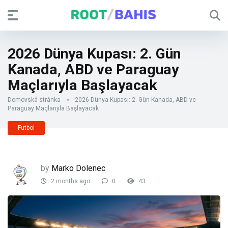
2026 Dünya Kupası: 2. Gün
Kanada, ABD ve Paraguay
Maçlarıyla Başlayacak
Domovská stránka
»
2026 Dünya Kupası: 2. Gün Kanada, ABD ve
Paraguay Maçlarıyla Başlayacak
Futbol
by
Marko Dolenec
2 months ago
0
43