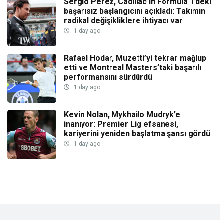
Sergio Perez, Cadillac’ın Formula 1’deki
başarısız başlangıcını açıkladı: Takımın
radikal değişikliklere ihtiyacı var
1 day ago
Rafael Hodar, Muzetti’yi tekrar mağlup
etti ve Montreal Masters’taki başarılı
performansını sürdürdü
1 day ago
Kevin Nolan, Mykhailo Mudryk’e
inanıyor: Premier Lig efsanesi,
kariyerini yeniden başlatma şansı gördü
1 day ago