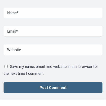
Save my name, email, and website in this browser for
the next time I comment.