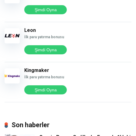
Şimdi Oyna
Leon
İlk para yatırma bonusu
Şimdi Oyna
Kingmaker
İlk para yatırma bonusu
Şimdi Oyna
Son haberler