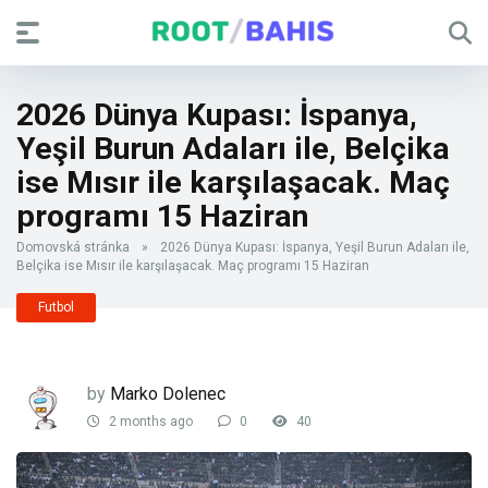
2026 Dünya Kupası: İspanya,
Yeşil Burun Adaları ile, Belçika
ise Mısır ile karşılaşacak. Maç
programı 15 Haziran
Domovská stránka
»
2026 Dünya Kupası: İspanya, Yeşil Burun Adaları ile,
Belçika ise Mısır ile karşılaşacak. Maç programı 15 Haziran
Futbol
by
Marko Dolenec
2 months ago
0
40