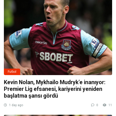
Futbol
Kevin Nolan, Mykhailo Mudryk’e inanıyor:
Premier Lig efsanesi, kariyerini yeniden
başlatma şansı gördü
1 day ago
0
11