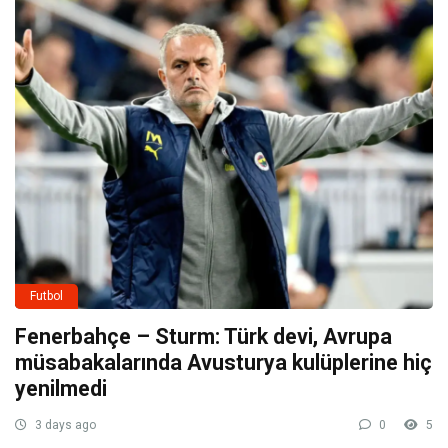
Futbol
Fenerbahçe – Sturm: Türk devi, Avrupa
müsabakalarında Avusturya kulüplerine hiç
yenilmedi
3 days ago
0
5