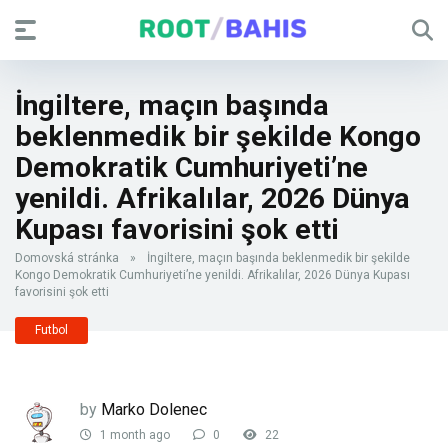
İngiltere, maçın başında
beklenmedik bir şekilde Kongo
Demokratik Cumhuriyeti’ne
yenildi. Afrikalılar, 2026 Dünya
Kupası favorisini şok etti
Domovská stránka
»
İngiltere, maçın başında beklenmedik bir şekilde
Kongo Demokratik Cumhuriyeti’ne yenildi. Afrikalılar, 2026 Dünya Kupası
favorisini şok etti
Futbol
by
Marko Dolenec
1 month ago
0
22