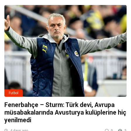
Futbol
Fenerbahçe – Sturm: Türk devi, Avrupa
müsabakalarında Avusturya kulüplerine hiç
yenilmedi
4 days ago
0
5