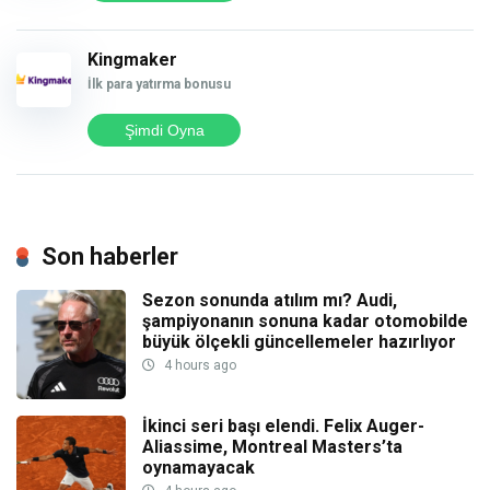
Kingmaker
İlk para yatırma bonusu
Şimdi Oyna
Son haberler
Sezon sonunda atılım mı? Audi,
şampiyonanın sonuna kadar otomobilde
büyük ölçekli güncellemeler hazırlıyor
4 hours ago
İkinci seri başı elendi. Felix Auger-
Aliassime, Montreal Masters’ta
oynamayacak