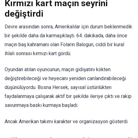
Kırmızı kart maçın seyrini
değiştirdi
Devre arasından sonra, Amerikalılar için durum beklenmedik
bir şekilde daha da karmaşıklaştı. 64. dakikada, daha önce
maçın baş kahramanı olan Folarin Balogun, ciddi bir kural
ihlali sonrası kırmızı kart gördü.
Oyundan atılan oyuncunun, maçın gidişatını kökten
değiştirebileceği ve heyecanı yeniden canlandırabileceği
düşünülüyordu. Bosna Hersek, sayısal üstünlükten
faydalanmaya çalışarak aktif bir şekilde ileriye çıktı ve rakip
savunmaya baskı kurmaya başladı.
Ancak Amerikan takımı karakter ve organizasyon gösterdi.