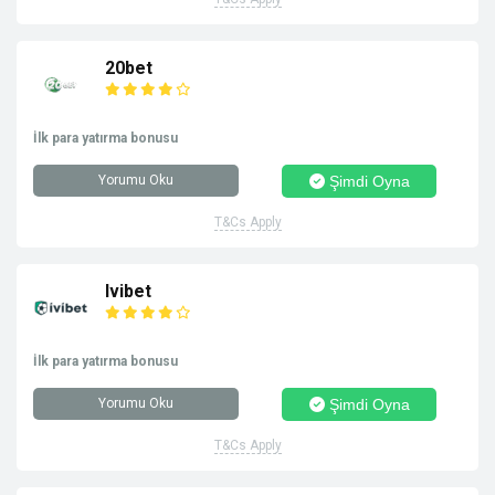
20bet
İlk para yatırma bonusu
Yorumu Oku
Şimdi Oyna
T&Cs Apply
Ivibet
İlk para yatırma bonusu
Yorumu Oku
Şimdi Oyna
T&Cs Apply