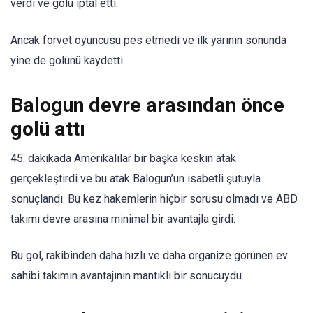
verdi ve golü iptal etti.
Ancak forvet oyuncusu pes etmedi ve ilk yarının sonunda
yine de golünü kaydetti.
Balogun devre arasından önce
golü attı
45. dakikada Amerikalılar bir başka keskin atak
gerçekleştirdi ve bu atak Balogun’un isabetli şutuyla
sonuçlandı. Bu kez hakemlerin hiçbir sorusu olmadı ve ABD
takımı devre arasına minimal bir avantajla girdi.
Bu gol, rakibinden daha hızlı ve daha organize görünen ev
sahibi takımın avantajının mantıklı bir sonucuydu.