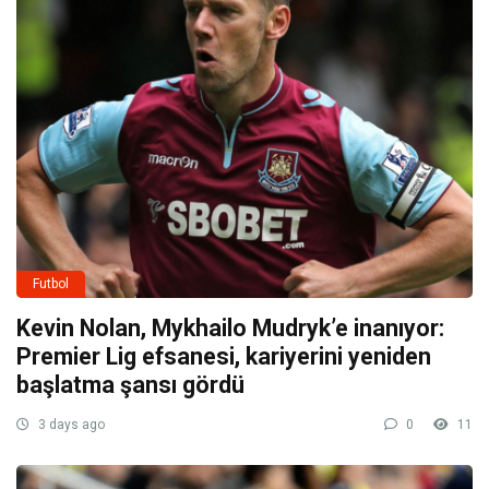
Futbol
Kevin Nolan, Mykhailo Mudryk’e inanıyor:
Premier Lig efsanesi, kariyerini yeniden
başlatma şansı gördü
3 days ago
0
11