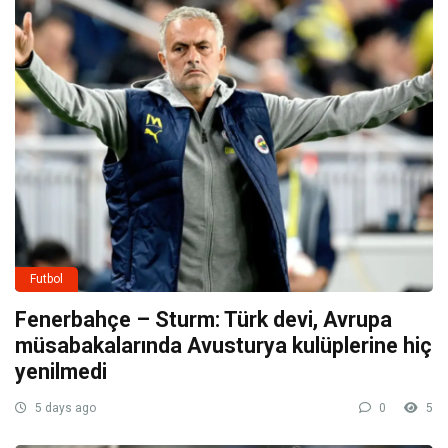
Futbol
Fenerbahçe – Sturm: Türk devi, Avrupa
müsabakalarında Avusturya kulüplerine hiç
yenilmedi
5 days ago
0
5