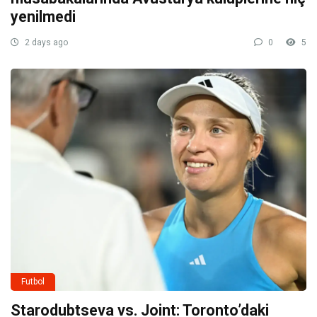
yenilmedi
2 days ago
0
5
Futbol
Starodubtseva vs. Joint: Toronto’daki