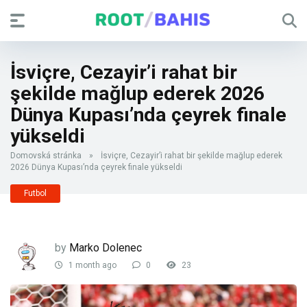
İsviçre, Cezayir’i rahat bir
şekilde mağlup ederek 2026
Dünya Kupası’nda çeyrek finale
yükseldi
Domovská stránka
»
İsviçre, Cezayir’i rahat bir şekilde mağlup ederek
2026 Dünya Kupası’nda çeyrek finale yükseldi
Futbol
by
Marko Dolenec
1 month ago
0
23