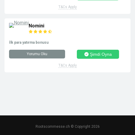
T&Cs Apply
Nomini
İlk para yatırma bonusu
Yorumu Oku
Şimdi Oyna
T&Cs Apply
Rootscommesse.ch © Copyright 2026