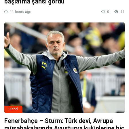
başlatma şansı gördü
11 hours ago
0
11
Futbol
Fenerbahçe – Sturm: Türk devi, Avrupa
müsabakalarında Avusturya kulüplerine hiç